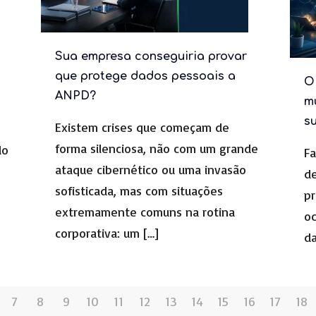
Sua empresa conseguiria provar
que protege dados pessoais a
O 
ANPD?
m
s
s
Existem crises que começam de
forma silenciosa, não com um grande
do
Fa
ataque cibernético ou uma invasão
de
sofisticada, mas com situações
pr
extremamente comuns na rotina
oc
corporativa: um
[…]
da
7
8
9
10
11
12
13
14
15
16
17
18