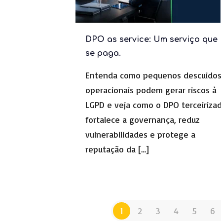
DPO as service: Um serviço que
se paga.
Entenda como pequenos descuido
operacionais podem gerar riscos à
LGPD e veja como o DPO terceiriza
fortalece a governança, reduz
vulnerabilidades e protege a
reputação da
[…]
1
2
3
4
5
6