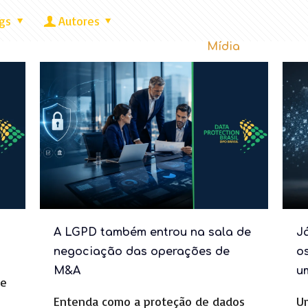
gs
Autores
omos?
Benefícios da LGPD
Mídia
Contat
A LGPD também entrou na sala de
J
negociação das operações de
o
M&A
u
de
Entenda como a proteção de dados
Um