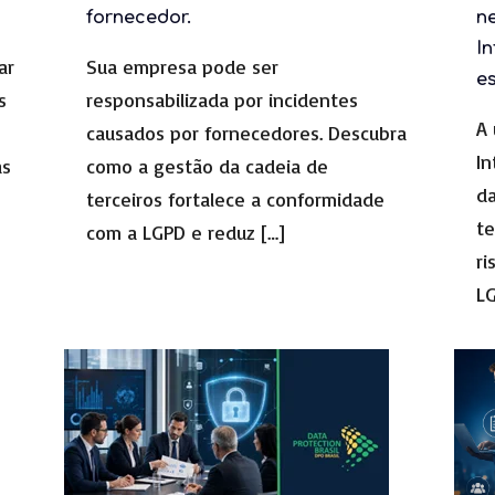
fornecedor.
n
In
ar
Sua empresa pode ser
e
s
responsabilizada por incidentes
A 
causados por fornecedores. Descubra
In
as
como a gestão da cadeia de
d
terceiros fortalece a conformidade
te
com a LGPD e reduz
[…]
ri
L