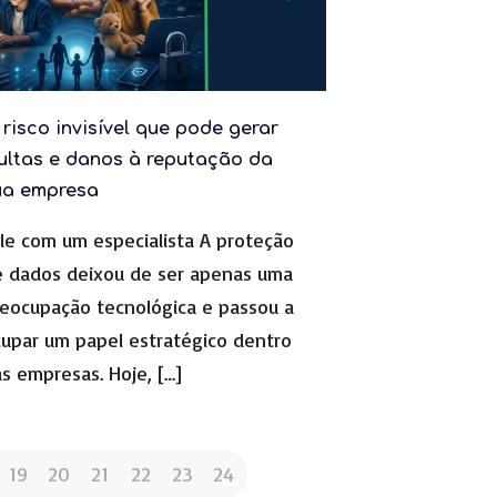
risco invisível que pode gerar
ultas e danos à reputação da
ua empresa
le com um especialista A proteção
 dados deixou de ser apenas uma
eocupação tecnológica e passou a
upar um papel estratégico dentro
s empresas. Hoje,
[…]
19
20
21
22
23
24