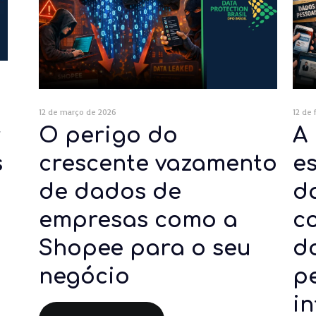
12 de março de 2026
12 de 
r
O perigo do
A
s
crescente vazamento
e
de dados de
d
empresas como a
c
Shopee para o seu
d
negócio
p
in