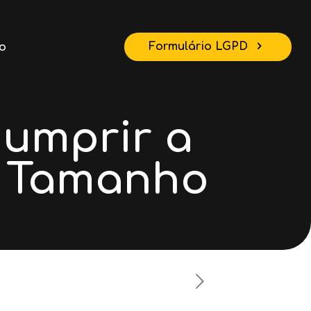
Formulário LGPD
o
Cumprir a
o Tamanho