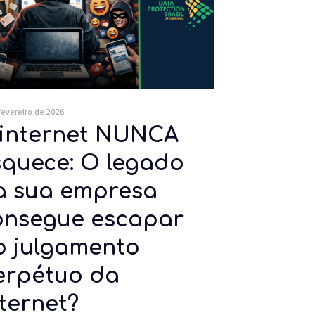
fevereiro de 2026
 internet NUNCA
squece: O legado
a sua empresa
onsegue escapar
o julgamento
erpétuo da
ternet?