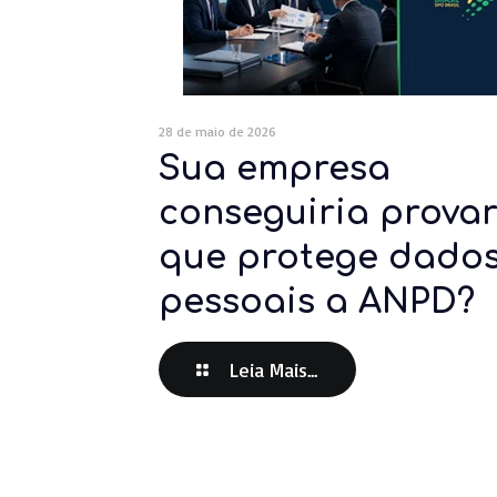
28 de maio de 2026
Sua empresa
conseguiria prova
que protege dado
pessoais a ANPD?
Leia Mais...