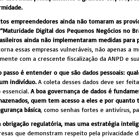
rmidade.
itos empreendedores ainda não tomaram as provid
Maturidade Digital dos Pequenos Negócios no Bras
sileiros ainda não implementaram medidas para p
torna essas empresas vulneráveis, não apenas a 
lmente com a crescente fiscalização da ANPD e sua
ro passo é entender o que são dados pessoais: qua
 um indivíduo.
A coleta desses dados deve ser feit
 essencial.
A boa governança de dados é fundament
rmazenados, quem tem acesso a eles e por quanto
gurança básica
, como senhas fortes e antivírus, p
obrigação regulatória, mas uma estratégia inteli
resas que demonstram respeito pela privacidade 