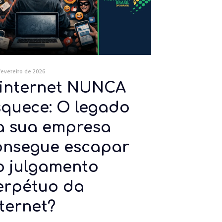
fevereiro de 2026
 internet NUNCA
squece: O legado
a sua empresa
onsegue escapar
o julgamento
erpétuo da
ternet?