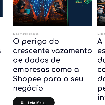
12 de março de 2026
12 de 
r
O perigo do
A
s
crescente vazamento
e
de dados de
d
empresas como a
c
Shopee para o seu
d
negócio
p
in
Leia Mais...