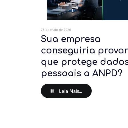
28 de maio de 2026
Sua empresa
conseguiria prova
que protege dado
pessoais a ANPD?
Leia Mais...