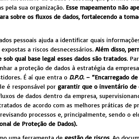
as pela sua organização.
Esse mapeamento não apen
ra sobre os fluxos de dados, fortalecendo a toma
dos pessoais ajuda a identificar quais informações
 expostas a riscos desnecessários.
Além disso, per
 sob qual base legal esses dados são tratados
. Pa
linhar a proteção de dados à estratégia da empres
stidores. É aí que entra o
D.P.O.
– “Encarregado de
Ele é responsável por
garantir que o inventário de
s fluxos de dados dentro da empresa, supervision
ratados de acordo com as melhores práticas de pro
revisando processos e, principalmente, sendo o elo
onal de Proteção de Dados).
omo uma ferramenta de
gestão de riscos
. Ao docu