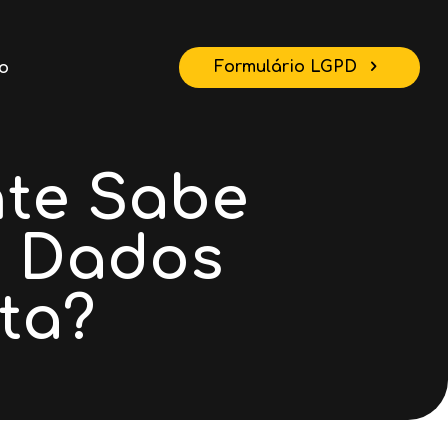
Formulário LGPD
o
te Sabe
s Dados
ta?